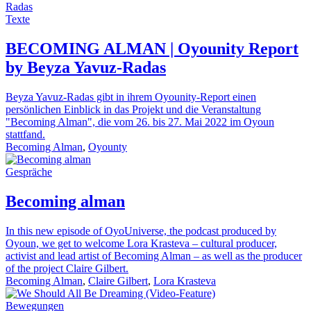
Texte
BECOMING ALMAN | Oyounity Report
by Beyza Yavuz-Radas
Beyza Yavuz-Radas gibt in ihrem Oyounity-Report einen
persönlichen Einblick in das Projekt und die Veranstaltung
"Becoming Alman", die vom 26. bis 27. Mai 2022 im Oyoun
stattfand.
Becoming Alman
,
Oyounty
Gespräche
Becoming alman
In this new episode of OyoUniverse, the podcast produced by
Oyoun, we get to welcome Lora Krasteva – cultural producer,
activist and lead artist of Becoming Alman – as well as the producer
of the project Claire Gilbert.
Becoming Alman
,
Claire Gilbert
,
Lora Krasteva
Bewegungen