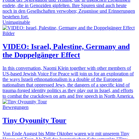
endete, die in Genoziden gipfelten. Ihre Spuren sind auch heute
noch in den Gesellschaften verwoben; Zeugnisse und Erinnerungen
bestehen fort.
Unimaginable
Bilder
VIDEO: Israel, Palestine, Germany and
the Doppelgänger Effect
In this conversation, Naomi Klein together with other members of
US-based Jewish Voice For Peace will join us for an exploration of
the ways Israeli ethnonationalism is a double of the European
nationalism that oppressed Jews, the dangers of a specific kind of
trauma-forged identity politics as they play out in Israel, and efforts
to combat the crackdown on arts and free speech in North America.
Bewegungen
Tiny Oyounity Tour
Von Ende August bis Mitte Oktober waren wir mit unserem Tiny