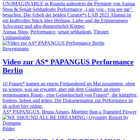
UN:IMAGINABLE in Ruanda außerdem die Premiere von Asmaa
Sbou & Senait Sebhatleabs Performance „I see you - you see me"
besuchen. Die Arbeit der beiden Curator*s LAB 2021 Alumni ist
ein kraftvolles Stück über Heilung, Liebe und die Erinnerungen
Schwarzer und afro-diasporischer Körper.
Asmaa Sbou
,
Performance
,
senait sebhatleab
,
Theater
,
Unimaginable
Bewegungen
Video zur AS* PAPANGUS Performance
Berlin
10 Frauen* kamen an einem Freitagabend im Mai zusammen, ohne
zu wissen, was sie erwartet, aber mit dem Glauben an einen
gemeinsamen Raum - eine Gemeinschaft von Frauen*, die kämpfen,
fordern, lieben und teilen. Die Dokumentation zur Performance ist
ab sofort hier online.
AS* PAPANGUS
,
Bruna Amaro
,
Mightier than a Trampled Flower
Bilder