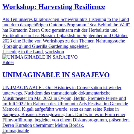
Workshop: Harvesting Resilience
Als Teil unseres kuratorischen Schwerpunkts Listening to the Land
und dem dazugehörigen Outdoor-Programm “Sea Behind the Wall”
hat Kuratorin Zeren Oruc gemeinsam mit der Herbalistin und
Hortikulturistin Lea Nassim Tajbakhsh im September und Oktober
2023 eine Reihe von Workshops zu den Themen Nahrungssuche
(Foraging) und Guerilla Gardening angeleitet.
Listening to the Land
,
workshop
Bilder
UNIMAGINABLE IN SARAJEVO
UN:IMAGINABLE - Our Histories in Conversation ist wieder
unterwegs. Nachdem das transnationale dokumentarische
Musiktheater im Mai 2022 in Oyoun, Berlin, Premiere feierte und
im Juli 2022 im Rahmen des Ubumuntu Arts Festival im Genocide
Memorial Kigali aufgeführt wurde, setzt es nun seine Reise in
Sarajevo, Bosnien-Herzegowina, fort. Dort wird es in Form einer
Filmvorführung, begleitet von einem Diskursprogramm, präsentiert.
Deren Kuration übernimmt Melina Borčak.
Unimaginable