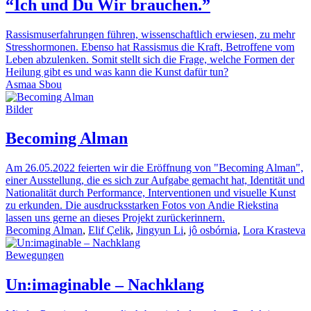
“Ich und Du Wir brauchen.”
Rassismuserfahrungen führen, wissenschaftlich erwiesen, zu mehr
Stresshormonen. Ebenso hat Rassismus die Kraft, Betroffene vom
Leben abzulenken. Somit stellt sich die Frage, welche Formen der
Heilung gibt es und was kann die Kunst dafür tun?
Asmaa Sbou
Bilder
Becoming Alman
Am 26.05.2022 feierten wir die Eröffnung von "Becoming Alman",
einer Ausstellung, die es sich zur Aufgabe gemacht hat, Identität und
Nationalität durch Performance, Interventionen und visuelle Kunst
zu erkunden. Die ausdrucksstarken Fotos von Andie Riekstina
lassen uns gerne an dieses Projekt zurückerinnern.
Becoming Alman
,
Elif Çelik
,
Jingyun Li
,
jô osbórnia
,
Lora Krasteva
Bewegungen
Un:imaginable – Nachklang