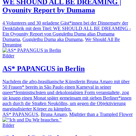
WE SHOUND ALL BE DREAMING |
Oyounity Report by Dumama
4 Volunteers und 30 geladene Gäst*innen bei der Dinnerparty der
Denkfabrik mit dem Titel: WE SHOULD ALL BE DREAMING -
Ein Oyounity Report von Gugulethu Duma alias Dumama
Dumama
,
Gugulethu Duma aka Dumama
,
We Should All Be
Dreaming
Bilder
AS* PAPANGUS in Berlin
Nachdem die afro-brasilianische Künstlerin Bruna Amaro mit über
50 Frauen* bereits in São Paulo einen Karneval in seiner
queer*feministischsten und dekolonialsten Form veranstaltete, zog
sie knapp einen Monat später gemeinsam mit sieben Berliner*innen
auch durch die Straßen Neuköllns, um gegen die Objektivierung
marginalisierter Körper zu kämpfen.
AS* PAPANGUS
,
Bruna Amaro
,
Mightier than a Trampled Flower
Bilder