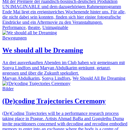
Mit der Premiere der ruandisch-bosnisch-deutschen Produktion
UN:IMAGINABLE und dem dazugehörigen Rahmenprogramm
Ende Mai liegt ein ereignisreiches Wochenende hinter uns. Für alle,
die nicht dabei sein konnten, finden sich hier einige fotografische
Eindrücke und ein Aftermovie zu den Veranstaltungen.
Performance
,
theatre
,
Unimaginable
Bewegungen
We should all be Dreaming
An drei ausverkauften Abenden im Club haben wir gemeinsam mit
Sonya Lindfors und Maryan Abdulkarim geträumt, getanzt,
gegessen und über die Zukunft spekuliert.
Maryan Abdulkarim
,
Sonya Lindfors
,
We Should All Be Dreaming
Bilder
(De)coding Trajectories Ceremony
(De)Coding Trajectories will be a performance research process
taking place in Prague. Artists Ahmad BaBa and Gugulethu Duma
invite practitioners concerned with decoding and recoding embodied
memory to enter into an exchange where the body is a centre of