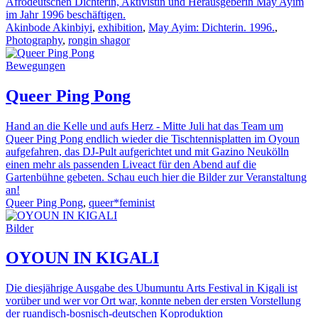
Afrodeutschen Dichterin, Aktivistin und Herausgeberin May Ayim
im Jahr 1996 beschäftigen.
Akinbode Akinbiyi
,
exhibition
,
May Ayim: Dichterin. 1996.
,
Photography
,
rongin shagor
Bewegungen
Queer Ping Pong
Hand an die Kelle und aufs Herz - Mitte Juli hat das Team um
Queer Ping Pong endlich wieder die Tischtennisplatten im Oyoun
aufgefahren, das DJ-Pult aufgerichtet und mit Gazino Neukölln
einen mehr als passenden Liveact für den Abend auf die
Gartenbühne gebeten. Schau euch hier die Bilder zur Veranstaltung
an!
Queer Ping Pong
,
queer*feminist
Bilder
OYOUN IN KIGALI
Die diesjährige Ausgabe des Ubumuntu Arts Festival in Kigali ist
vorüber und wer vor Ort war, konnte neben der ersten Vorstellung
der ruandisch-bosnisch-deutschen Koproduktion