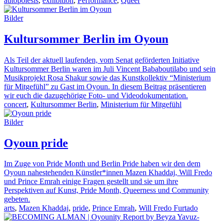
autopoiesis
,
exhibition
,
Performance
,
Queer
Bilder
Kultursommer Berlin im Oyoun
Als Teil der aktuell laufenden, vom Senat geförderten Initiative
Kultursommer Berlin waren im Juli Vincent Bababoutilabo und sein
Musikprojekt Rosa Shakur sowie das Kunstkollektiv “Ministerium
für Mitgefühl” zu Gast im Oyoun. In diesem Beitrag präsentieren
wir euch die dazugehörige Foto- und Videodokumentation.
concert
,
Kultursommer Berlin
,
Ministerium für Mitgefühl
Bilder
Oyoun pride
Im Zuge von Pride Month und Berlin Pride haben wir den dem
Oyoun nahestehenden Künstler*innen Mazen Khaddaj, Will Fredo
und Prince Emrah einige Fragen gestellt und sie um ihre
Perspektiven auf Kunst, Pride Month, Queerness und Community
gebeten.
arts
,
Mazen Khaddaj
,
pride
,
Prince Emrah
,
Will Fredo Furtado