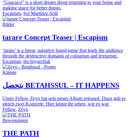
“Guacuco” is a short dream about returning to your home and
making space for better things.
Escapism
,
Sol Martínez-Solé
Bilder
tarare Concept Teaser | Escapism
‘tarare’ is a linear, narrative based game that leads the audience
through the destructive domains of colourism and texturism.
Escapism
,
téa boyarchuk
Klänge
بتحصل BETAHSSUL – IT HAPPENS
Unser Fellow Zeyo hat sein neues Album released. Dazu gab es
gleich zwei Konzerte. Hier könnt ihr sehen, wie es war.
Fellow
,
Zeyo
Bewegungen
THE PATH