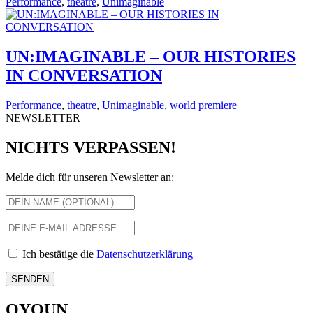
Performance
,
theatre
,
Unimaginable
UN:IMAGINABLE – OUR HISTORIES
IN CONVERSATION
Performance
,
theatre
,
Unimaginable
,
world premiere
NEWSLETTER
NICHTS VERPASSEN!
Melde dich für unseren Newsletter an:
Ich bestätige die
Datenschutzerklärung
OYOUN