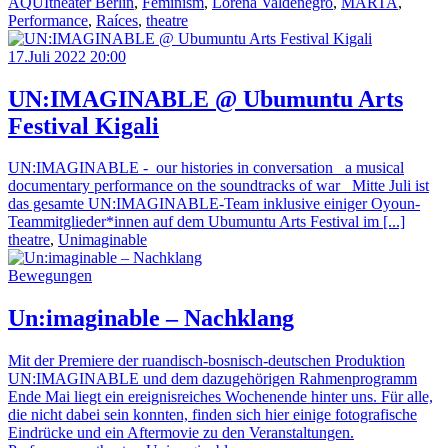
AQUItheater Berlin
,
Feminism
,
Lorena Valdenegro
,
MARTA
,
Performance
,
Raíces
,
theatre
17.Juli 2022 20:00
UN:IMAGINABLE @ Ubumuntu Arts
Festival Kigali
UN:IMAGINABLE - our histories in conversation _a musical
documentary performance on the soundtracks of war_ Mitte Juli ist
das gesamte UN:IMAGINABLE-Team inklusive einiger Oyoun-
Teammitglieder*innen auf dem Ubumuntu Arts Festival im [...]
theatre
,
Unimaginable
Bewegungen
Un:imaginable – Nachklang
Mit der Premiere der ruandisch-bosnisch-deutschen Produktion
UN:IMAGINABLE und dem dazugehörigen Rahmenprogramm
Ende Mai liegt ein ereignisreiches Wochenende hinter uns. Für alle,
die nicht dabei sein konnten, finden sich hier einige fotografische
Eindrücke und ein Aftermovie zu den Veranstaltungen.