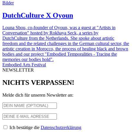
Bilder
DutchCulture X Oyoun
Louna Sbou, co-founder of Oyoun, was a guest at "Artists in
Conversation" hosted by Rokhaya Seck, a series by
DutchCulture from the Netherlands. She spoke about artistic
freedom and the related challenges in the German cultural sector, the
artistic creation in Morocco, the process of healing black and brown
bodies and our project "Embodied Temporalities - Tracing the
memories our bodies hold".
Embodied Arts Festival
NEWSLETTER
NICHTS VERPASSEN!
Melde dich für unseren Newsletter an:
Ich bestätige die
Datenschutzerklärung