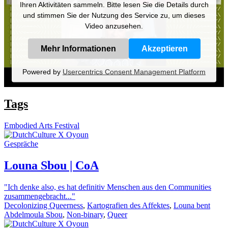
Ihren Aktivitäten sammeln. Bitte lesen Sie die Details durch
und stimmen Sie der Nutzung des Service zu, um dieses
Video anzusehen.
Mehr Informationen
Akzeptieren
Powered by
Usercentrics Consent Management Platform
Tags
Embodied Arts Festival
Gespräche
Louna Sbou | CoA
"Ich denke also, es hat definitiv Menschen aus den Communities
zusammengebracht..."
Decolonizing Queerness
,
Kartografien des Affektes
,
Louna bent
Abdelmoula Sbou
,
Non-binary
,
Queer