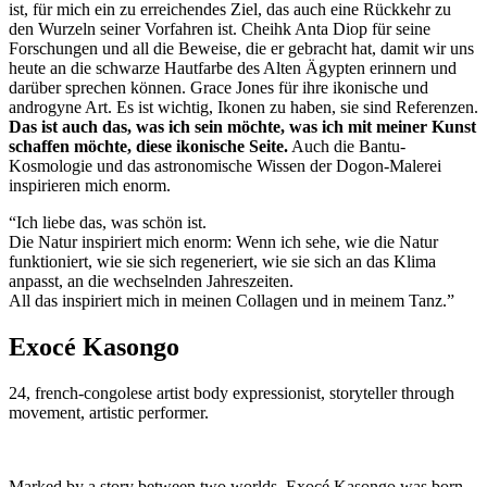
ist, für mich ein zu erreichendes Ziel, das auch eine Rückkehr zu
den Wurzeln seiner Vorfahren ist. Cheihk Anta Diop für seine
Forschungen und all die Beweise, die er gebracht hat, damit wir uns
heute an die schwarze Hautfarbe des Alten Ägypten erinnern und
darüber sprechen können. Grace Jones für ihre ikonische und
androgyne Art. Es ist wichtig, Ikonen zu haben, sie sind Referenzen.
Das ist auch das, was ich sein möchte, was ich mit meiner Kunst
schaffen möchte, diese ikonische Seite.
Auch die Bantu-
Kosmologie und das astronomische Wissen der Dogon-Malerei
inspirieren mich enorm.
“Ich liebe das, was schön ist.
Die Natur inspiriert mich enorm: Wenn ich sehe, wie die Natur
funktioniert, wie sie sich regeneriert, wie sie sich an das Klima
anpasst, an die wechselnden Jahreszeiten.
All das inspiriert mich in meinen Collagen und in meinem Tanz.”
Exocé Kasongo
24, french-congolese artist body expressionist, storyteller through
movement, artistic performer.
Marked by a story between two worlds, Exocé Kasongo was born