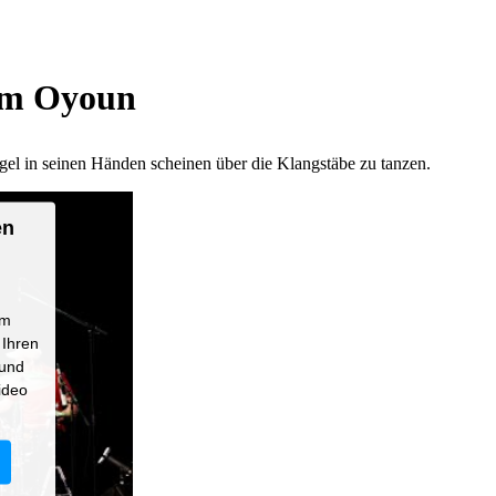
 im Oyoun
ägel in seinen Händen scheinen über die Klangstäbe zu tanzen.
en
um
 Ihren
 und
ideo