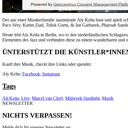
Powered by
Usercentrics Consent Management Platf
Der aus einer Musikerfamilie stammende Aly Keïta baut und spielt sch
Paco Séry, Karim Ziad, Trilok Gurtu, & Jan Garbarek, Pharoah Sand
Heute lebt Aly Keïta in Berlin, wo er den niederländischen Schlagze
Elementen des Jazz und verbinden diese zu einem wunderbaren und e
ÜNTERSTÜTZT DIE KÜNSTLER*INNE
Kauft ihre Musik, checkt ihre Links oder spendet.
Aly Keïta:
Facebook
,
Instagram
Tags
Ali Keita
,
Live
,
Marcel van Cleef
,
Midweek Spotlight
,
Musik
NEWSLETTER
NICHTS VERPASSEN!
Melde dich für unseren Newsletter an: