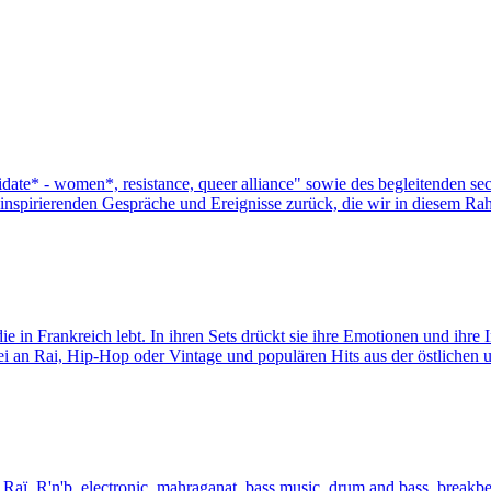
date* - women*, resistance, queer alliance" sowie des begleitenden 
inspirierenden Gespräche und Ereignisse zurück, die wir in diesem Ra
in Frankreich lebt. In ihren Sets drückt sie ihre Emotionen und ihre 
 an Rai, Hip-Hop oder Vintage und populären Hits aus der östlichen 
Raï, R'n'b, electronic, mahraganat, bass music, drum and bass, breakbea