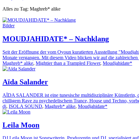
Alles zu Tag: Maghreb* alike
Bilder
MOUDJAHIDATE* – Nachklang
Seit der Eröffnung der vom Oyoun kuratierten Ausstellung "Moudjahi
Monate vergangen. Mit diesem Video blicken wir auf die zahlreichen 
Maghreb* alike
,
Mightier than a Trampled Flower
,
Moudjahidate*
Aïda Salander
AÏDA SALANDER ist eine tunesische multidisziplinäre Künstlerin, die 
chilligem Rave zu psychedelischem Trance, House und Techno, vorbei
dj
,
ISOLA SOUND
,
Maghreb* alike
,
Moudjahidate*
Leila Moon
DJ Leila Moon ist Songwriterin, Produzentin und DJ, spezialisiert auf 