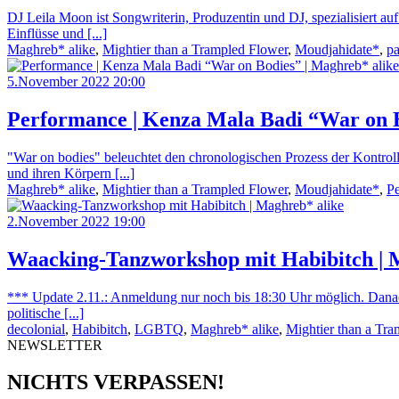
DJ Leila Moon ist Songwriterin, Produzentin und DJ, spezialisiert auf 
Einflüsse und [...]
Maghreb* alike
,
Mightier than a Trampled Flower
,
Moudjahidate*
,
pa
5.November 2022 20:00
Performance | Kenza Mala Badi “War on B
"War on bodies" beleuchtet den chronologischen Prozess der Kontrol
und ihren Körpern [...]
Maghreb* alike
,
Mightier than a Trampled Flower
,
Moudjahidate*
,
P
2.November 2022 19:00
Waacking-Tanzworkshop mit Habibitch | 
*** Update 2.11.: Anmeldung nur noch bis 18:30 Uhr möglich. Danach
politische [...]
decolonial
,
Habibitch
,
LGBTQ
,
Maghreb* alike
,
Mightier than a Tr
NEWSLETTER
NICHTS VERPASSEN!