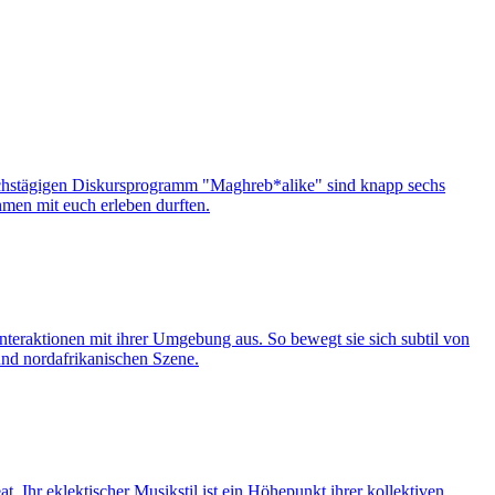
sechstägigen Diskursprogramm "Maghreb*alike" sind knapp sechs
hmen mit euch erleben durften.
Interaktionen mit ihrer Umgebung aus. So bewegt sie sich subtil von
und nordafrikanischen Szene.
t. Ihr eklektischer Musikstil ist ein Höhepunkt ihrer kollektiven