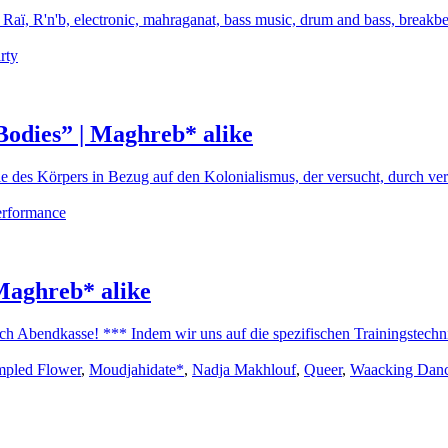
Raï, R'n'b, electronic, mahraganat, bass music, drum and bass, breakbea
rty
odies” | Maghreb* alike
le des Körpers in Bezug auf den Kolonialismus, der versucht, durch v
erformance
Maghreb* alike
 Abendkasse! *** Indem wir uns auf die spezifischen Trainingstechnik
ampled Flower
,
Moudjahidate*
,
Nadja Makhlouf
,
Queer
,
Waacking Dan