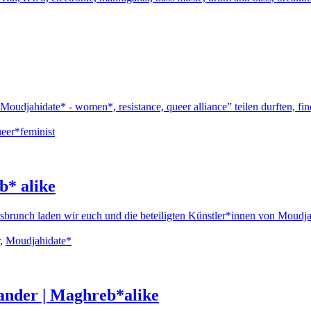
oudjahidate* - women*, resistance, queer alliance” teilen durften, fi
eer*feminist
b* alike
ftsbrunch laden wir euch und die beteiligten Künstler*innen von Moud
,
Moudjahidate*
lander | Maghreb*alike