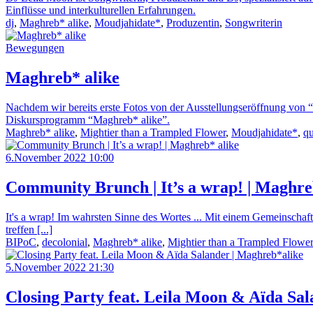
Einflüsse und interkulturellen Erfahrungen.
dj
,
Maghreb* alike
,
Moudjahidate*
,
Produzentin
,
Songwriterin
Bewegungen
Maghreb* alike
Nachdem wir bereits erste Fotos von der Ausstellungseröffnung von “M
Diskursprogramm “Maghreb* alike”.
Maghreb* alike
,
Mightier than a Trampled Flower
,
Moudjahidate*
,
qu
6.November 2022 10:00
Community Brunch | It’s a wrap! | Maghre
It's a wrap! Im wahrsten Sinne des Wortes ... Mit einem Gemeinscha
treffen [...]
BIPoC
,
decolonial
,
Maghreb* alike
,
Mightier than a Trampled Flower
5.November 2022 21:30
Closing Party feat. Leila Moon & Aïda Sa