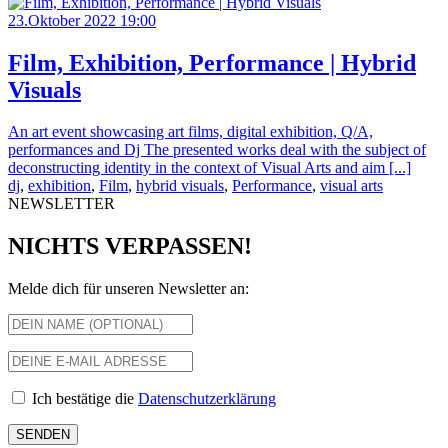
23.Oktober 2022 19:00
Film, Exhibition, Performance | Hybrid
Visuals
An art event showcasing art films, digital exhibition, Q/A,
performances and Dj The presented works deal with the subject of
deconstructing identity in the context of Visual Arts and aim [...]
dj
,
exhibition
,
Film
,
hybrid visuals
,
Performance
,
visual arts
NEWSLETTER
NICHTS VERPASSEN!
Melde dich für unseren Newsletter an:
Ich bestätige die
Datenschutzerklärung