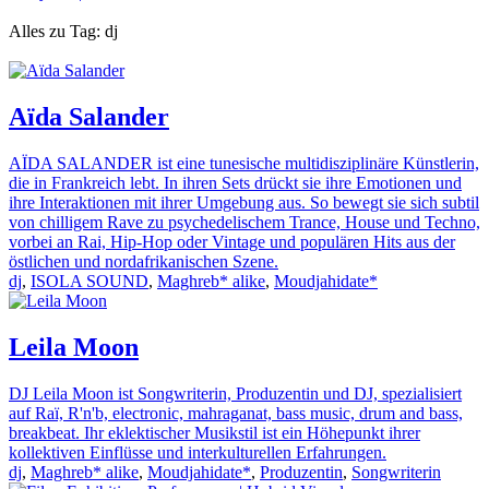
Alles zu Tag: dj
Aïda Salander
AÏDA SALANDER ist eine tunesische multidisziplinäre Künstlerin,
die in Frankreich lebt. In ihren Sets drückt sie ihre Emotionen und
ihre Interaktionen mit ihrer Umgebung aus. So bewegt sie sich subtil
von chilligem Rave zu psychedelischem Trance, House und Techno,
vorbei an Rai, Hip-Hop oder Vintage und populären Hits aus der
östlichen und nordafrikanischen Szene.
dj
,
ISOLA SOUND
,
Maghreb* alike
,
Moudjahidate*
Leila Moon
DJ Leila Moon ist Songwriterin, Produzentin und DJ, spezialisiert
auf Raï, R'n'b, electronic, mahraganat, bass music, drum and bass,
breakbeat. Ihr eklektischer Musikstil ist ein Höhepunkt ihrer
kollektiven Einflüsse und interkulturellen Erfahrungen.
dj
,
Maghreb* alike
,
Moudjahidate*
,
Produzentin
,
Songwriterin