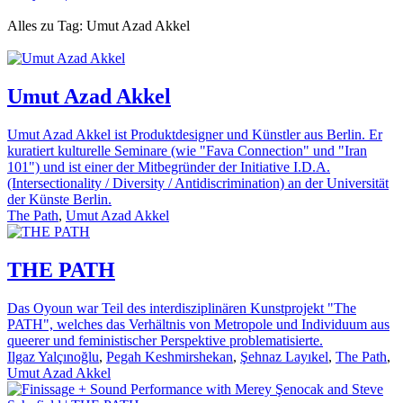
Alles zu Tag: Umut Azad Akkel
Umut Azad Akkel
Umut Azad Akkel ist Produktdesigner und Künstler aus Berlin. Er
kuratiert kulturelle Seminare (wie "Fava Connection" und "Iran
101") und ist einer der Mitbegründer der Initiative I.D.A.
(Intersectionality / Diversity / Antidiscrimination) an der Universität
der Künste Berlin.
The Path
,
Umut Azad Akkel
THE PATH
Das Oyoun war Teil des interdisziplinären Kunstprojekt "The
PATH", welches das Verhältnis von Metropole und Individuum aus
queerer und feministischer Perspektive problematisierte.
Ilgaz Yalçınoğlu
,
Pegah Keshmirshekan
,
Şehnaz Layıkel
,
The Path
,
Umut Azad Akkel