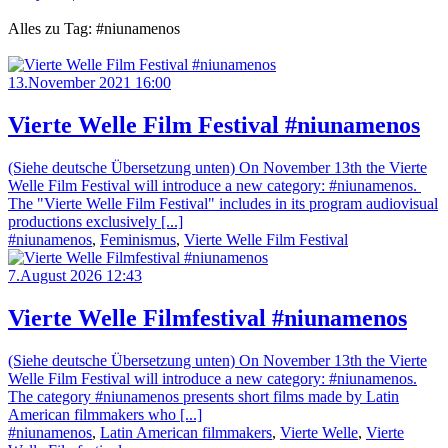
Alles zu Tag: #niunamenos
13.November 2021 16:00
Vierte Welle Film Festival #niunamenos
(Siehe deutsche Übersetzung unten) On November 13th the Vierte
Welle Film Festival will introduce a new category: #niunamenos.
The "Vierte Welle Film Festival" includes in its program audiovisual
productions exclusively [...]
#niunamenos
,
Feminismus
,
Vierte Welle Film Festival
7.August 2026 12:43
Vierte Welle Filmfestival #niunamenos
(Siehe deutsche Übersetzung unten) On November 13th the Vierte
Welle Film Festival will introduce a new category: #niunamenos.
The category #niunamenos presents short films made by Latin
American filmmakers who [...]
#niunamenos
,
Latin American filmmakers
,
Vierte Welle
,
Vierte