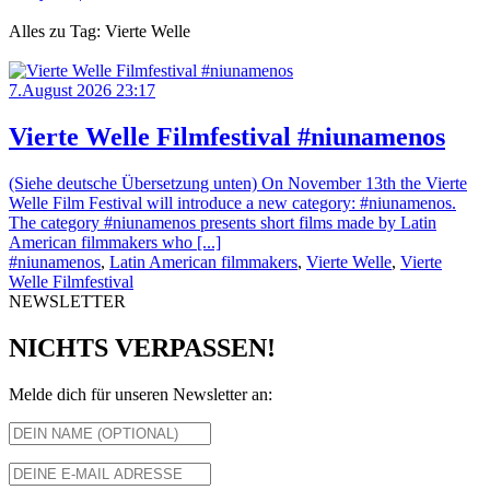
Alles zu Tag: Vierte Welle
7.August 2026 23:17
Vierte Welle Filmfestival #niunamenos
(Siehe deutsche Übersetzung unten) On November 13th the Vierte
Welle Film Festival will introduce a new category: #niunamenos.
The category #niunamenos presents short films made by Latin
American filmmakers who [...]
#niunamenos
,
Latin American filmmakers
,
Vierte Welle
,
Vierte
Welle Filmfestival
NEWSLETTER
NICHTS VERPASSEN!
Melde dich für unseren Newsletter an: