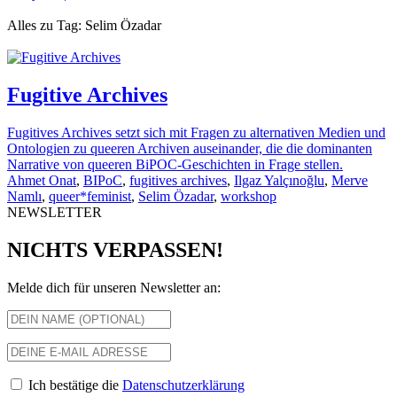
Alles zu Tag: Selim Özadar
Fugitive Archives
Fugitives Archives setzt sich mit Fragen zu alternativen Medien und
Ontologien zu queeren Archiven auseinander, die die dominanten
Narrative von queeren BiPOC-Geschichten in Frage stellen.
Ahmet Onat
,
BIPoC
,
fugitives archives
,
Ilgaz Yalçınoğlu
,
Merve
Namlı
,
queer*feminist
,
Selim Özadar
,
workshop
NEWSLETTER
NICHTS VERPASSEN!
Melde dich für unseren Newsletter an:
Ich bestätige die
Datenschutzerklärung