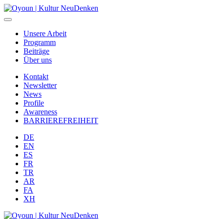
Unsere Arbeit
Programm
Beiträge
Über uns
Kontakt
Newsletter
News
Profile
Awareness
BARRIEREFREIHEIT
DE
EN
ES
FR
TR
AR
FA
XH