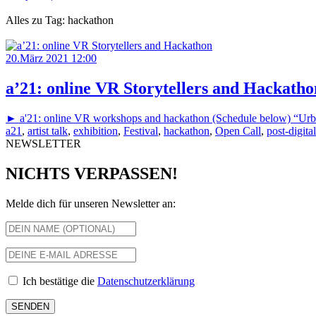
Alles zu Tag: hackathon
20.März 2021 12:00
a’21: online VR Storytellers and Hackatho
► a'21: online VR workshops and hackathon (Schedule below) “Urban 
a21
,
artist talk
,
exhibition
,
Festival
,
hackathon
,
Open Call
,
post-digita
NEWSLETTER
NICHTS VERPASSEN!
Melde dich für unseren Newsletter an:
Ich bestätige die
Datenschutzerklärung