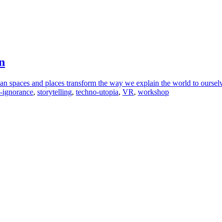
n
spaces and places transform the way we explain the world to ourselves
l-ignorance
,
storytelling
,
techno-utopia
,
VR
,
workshop