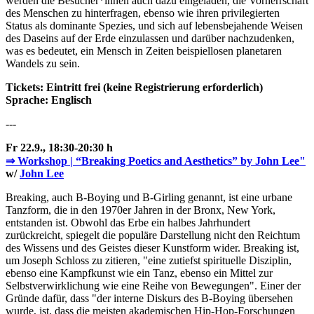
werden die Besucher*innen auch dazu eingeladen, die Vorherrschaft
des Menschen zu hinterfragen, ebenso wie ihren privilegierten
Status als dominante Spezies, und sich auf lebensbejahende Weisen
des Daseins auf der Erde einzulassen und darüber nachzudenken,
was es bedeutet, ein Mensch in Zeiten beispiellosen planetaren
Wandels zu sein.
Tickets: Eintritt frei (keine Registrierung erforderlich)
Sprache: Englisch
---
Fr 22.9., 18:30-20:30 h
⇒ Workshop | “Breaking Poetics and Aesthetics” by John Lee"
w/
John Lee
Breaking, auch B-Boying und B-Girling genannt, ist eine urbane
Tanzform, die in den 1970er Jahren in der Bronx, New York,
entstanden ist. Obwohl das Erbe ein halbes Jahrhundert
zurückreicht, spiegelt die populäre Darstellung nicht den Reichtum
des Wissens und des Geistes dieser Kunstform wider. Breaking ist,
um Joseph Schloss zu zitieren, "eine zutiefst spirituelle Disziplin,
ebenso eine Kampfkunst wie ein Tanz, ebenso ein Mittel zur
Selbstverwirklichung wie eine Reihe von Bewegungen". Einer der
Gründe dafür, dass "der interne Diskurs des B-Boying übersehen
wurde, ist, dass die meisten akademischen Hip-Hop-Forschungen