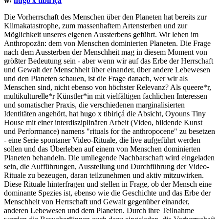
w/
hugo x tibiriçá
Die Vorherrschaft des Menschen über den Planeten hat bereits zur
Klimakatastrophe, zum massenhaftem Artensterben und zur
Möglichkeit unseres eigenen Aussterbens geführt. Wir leben im
Anthropozän: dem von Menschen dominierten Planeten. Die Frage
nach dem Aussterben der Menschheit mag in diesem Moment von
größter Bedeutung sein - aber wenn wir auf das Erbe der Herrschaft
und Gewalt der Menschheit über einander, über andere Lebewesen
und den Planeten schauen, ist die Frage danach, wer wir als
Menschen sind, nicht ebenso von höchster Relevanz? Als queere*r,
multikulturelle*r Künstler*in mit vielfältigen fachlichen Interessen
und somatischer Praxis, die verschiedenen marginalisierten
Identitäten angehört, hat hugo x tibiriçá die Absicht, Oyouns Tiny
House mit einer interdisziplinären Arbeit (Video, bildende Kunst
und Performance) namens "rituals for the anthropocene" zu besetzen
- eine Serie spontaner Video-Rituale, die live aufgeführt werden
sollen und das Überleben auf einem von Menschen dominierten
Planeten behandeln. Die umliegende Nachbarschaft wird eingeladen
sein, die Aufführungen, Ausstellung und Durchführung der Video-
Rituale zu bezeugen, daran teilzunehmen und aktiv mitzuwirken.
Diese Rituale hinterfragen und stellen in Frage, ob der Mensch eine
dominante Spezies ist, ebenso wie die Geschichte und das Erbe der
Menschheit von Herrschaft und Gewalt gegenüber einander,
anderen Lebewesen und dem Planeten. Durch ihre Teilnahme