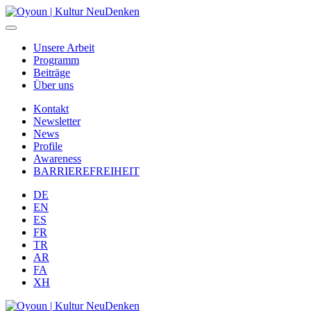
Unsere Arbeit
Programm
Beiträge
Über uns
Kontakt
Newsletter
News
Profile
Awareness
BARRIEREFREIHEIT
DE
EN
ES
FR
TR
AR
FA
XH