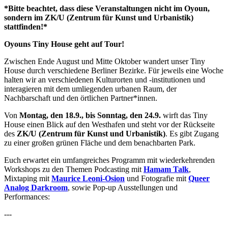
*Bitte beachtet, dass diese Veranstaltungen nicht im Oyoun,
sondern im ZK/U (Zentrum für Kunst und Urbanistik)
stattfinden!*
Oyouns Tiny House geht auf Tour!
Zwischen Ende August und Mitte Oktober wandert unser Tiny
House durch verschiedene Berliner Bezirke. Für jeweils eine Woche
halten wir an verschiedenen Kulturorten und -institutionen und
interagieren mit dem umliegenden urbanen Raum, der
Nachbarschaft und den örtlichen Partner*innen.
Von
Montag, den 18.9., bis Sonntag, den 24.9.
wirft das Tiny
House einen Blick auf den Westhafen und steht vor der Rückseite
des
ZK/U (Zentrum für Kunst und Urbanistik)
. Es gibt Zugang
zu einer großen grünen Fläche und dem benachbarten Park.
Euch erwartet ein umfangreiches Programm mit wiederkehrenden
Workshops zu den Themen Podcasting mit
Hamam Talk
,
Mixtaping mit
Maurice Leoni-Osion
und Fotografie mit
Queer
Analog Darkroom
, sowie Pop-up Ausstellungen und
Performances:
---