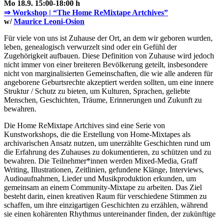
Mo 18.9. 15:00-18:00 h
⇒ Workshop | “The Home ReMixtape Artchives”
w/
Maurice Leoni-Osion
Für viele von uns ist Zuhause der Ort, an dem wir geboren wurden,
leben, genealogisch verwurzelt sind oder ein Gefühl der
Zugehörigkeit aufbauen. Diese Definition von Zuhause wird jedoch
nicht immer von einer breiteren Bevölkerung geteilt, insbesondere
nicht von marginalisierten Gemeinschaften, die wie alle anderen für
angeborene Geburtsrechte akzeptiert werden sollten, um eine innere
Struktur / Schutz zu bieten, um Kulturen, Sprachen, geliebte
Menschen, Geschichten, Träume, Erinnerungen und Zukunft zu
bewahren.
Die Home ReMixtape Artchives sind eine Serie von
Kunstworkshops, die die Erstellung von Home-Mixtapes als
archivarischen Ansatz nutzen, um unerzählte Geschichten rund um
die Erfahrung des Zuhauses zu dokumentieren, zu schützen und zu
bewahren. Die Teilnehmer*innen werden Mixed-Media, Graff
Writing, Illustrationen, Zeitlinien, gefundene Klänge, Interviews,
Audioaufnahmen, Lieder und Musikproduktion erkunden, um
gemeinsam an einem Community-Mixtape zu arbeiten. Das Ziel
besteht darin, einen kreativen Raum für verschiedene Stimmen zu
schaffen, um ihre einzigartigen Geschichten zu erzählen, während
sie einen kohärenten Rhythmus untereinander finden, der zukünftige