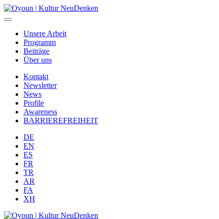
Unsere Arbeit
Programm
Beiträge
Über uns
Kontakt
Newsletter
News
Profile
Awareness
BARRIEREFREIHEIT
DE
EN
ES
FR
TR
AR
FA
XH