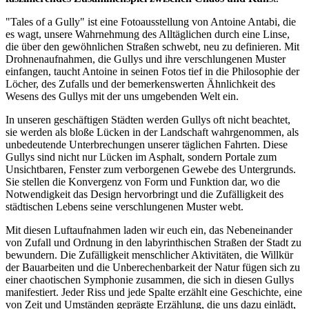
"Tales of a Gully" ist eine Fotoausstellung von Antoine Antabi, die
es wagt, unsere Wahrnehmung des Alltäglichen durch eine Linse,
die über den gewöhnlichen Straßen schwebt, neu zu definieren. Mit
Drohnenaufnahmen, die Gullys und ihre verschlungenen Muster
einfangen, taucht Antoine in seinen Fotos tief in die Philosophie der
Löcher, des Zufalls und der bemerkenswerten Ähnlichkeit des
Wesens des Gullys mit der uns umgebenden Welt ein.
In unseren geschäftigen Städten werden Gullys oft nicht beachtet,
sie werden als bloße Lücken in der Landschaft wahrgenommen, als
unbedeutende Unterbrechungen unserer täglichen Fahrten. Diese
Gullys sind nicht nur Lücken im Asphalt, sondern Portale zum
Unsichtbaren, Fenster zum verborgenen Gewebe des Untergrunds.
Sie stellen die Konvergenz von Form und Funktion dar, wo die
Notwendigkeit das Design hervorbringt und die Zufälligkeit des
städtischen Lebens seine verschlungenen Muster webt.
Mit diesen Luftaufnahmen laden wir euch ein, das Nebeneinander
von Zufall und Ordnung in den labyrinthischen Straßen der Stadt zu
bewundern. Die Zufälligkeit menschlicher Aktivitäten, die Willkür
der Bauarbeiten und die Unberechenbarkeit der Natur fügen sich zu
einer chaotischen Symphonie zusammen, die sich in diesen Gullys
manifestiert. Jeder Riss und jede Spalte erzählt eine Geschichte, eine
von Zeit und Umständen geprägte Erzählung, die uns dazu einlädt,