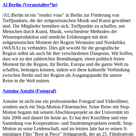
Al Berlin (Veranstalter*in)
/AL\Berlin ist ein "rendez vous" in Berlin zur Förderung von
Treffpunkten, die der zeitgenössischen Musik und Kunst gewidmet
sind. Die Mitglieder bemühen sich, Treffpunkte zu schaffen, um
Menschen durch Kunst, Musik, verschiedene Methoden der
Wissensproduktion und sinnliche Erfahrungen mit dem
zeitgenössischen Moment der Region Westasien und Nordafrika
(WANA) zu verbinden. Dies gilt sowohl für die geografische
Region selbst als auch für ihre verschiedenen Diasporas. Wir hoffen,
dass wir zu den zahlreichen Bemühungen, einen politisch freien
Moment für die Region, für Berlin, Europa und die ganze Welt zu
schaffen, beitragen können, indem wir diese kulturelle Verbindung
zwischen Berlin und der Region als Ausgangspunkt für unsere
Reise in die Welt nutzen.
Antoine Antabi (Fotograf)
Antoine ist nicht nur ein professioneller Fotograf und Videofilmer,
sondern auch ein Stop-Motion-Filmemacher. Seine Reise mit Stop-
Motion begann mit seinem Abschlussprojekt an der Universität im
Jahr 2006 und dauert bis heute an. Er hat drei Kurzfilme und eine
Sammlung von Kooperations- und Studentenprojekten erstellt. Stop-
Motion ist seine Leidenschaft, und im letzten Jahr hat er seinen 9-
minütigen Film "Rest in Piece" fertiggestellt, der an 25. Filmfestivals