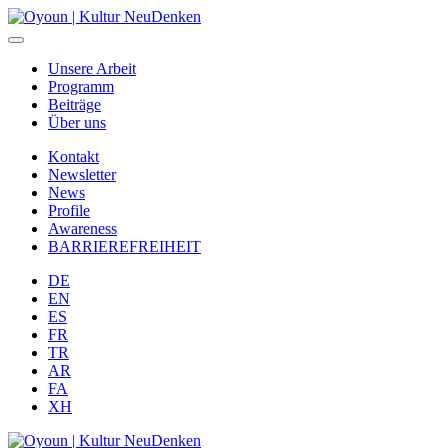
Unsere Arbeit
Programm
Beiträge
Über uns
Kontakt
Newsletter
News
Profile
Awareness
BARRIEREFREIHEIT
DE
EN
ES
FR
TR
AR
FA
XH