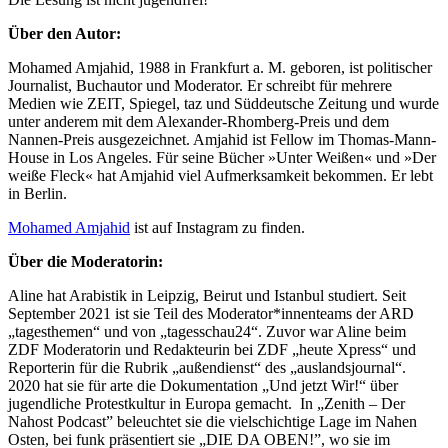
Über den Autor:
Mohamed Amjahid, 1988 in Frankfurt a. M. geboren, ist politischer
Journalist, Buchautor und Moderator. Er schreibt für mehrere
Medien wie ZEIT, Spiegel, taz und Süddeutsche Zeitung und wurde
unter anderem mit dem Alexander-Rhomberg-Preis und dem
Nannen-Preis ausgezeichnet. Amjahid ist Fellow im Thomas-Mann-
House in Los Angeles. Für seine Bücher »Unter Weißen« und »Der
weiße Fleck« hat Amjahid viel Aufmerksamkeit bekommen. Er lebt
in Berlin.
Mohamed Amjahid
ist auf Instagram zu finden.
Über die Moderatorin:
Aline hat Arabistik in Leipzig, Beirut und Istanbul studiert. Seit
September 2021 ist sie Teil des Moderator*innenteams der ARD
„tagesthemen“ und von „tagesschau24“. Zuvor war Aline beim
ZDF Moderatorin und Redakteurin bei ZDF „heute Xpress“ und
Reporterin für die Rubrik „außendienst“ des „auslandsjournal“.
2020 hat sie für arte die Dokumentation „Und jetzt Wir!“ über
jugendliche Protestkultur in Europa gemacht. In „Zenith – Der
Nahost Podcast” beleuchtet sie die vielschichtige Lage im Nahen
Osten, bei funk präsentiert sie „DIE DA OBEN!”, wo sie im