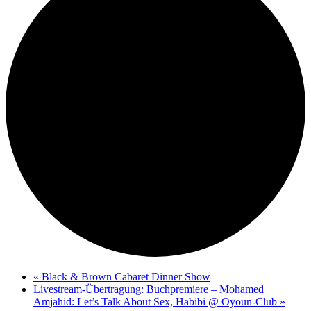
«
Black & Brown Cabaret Dinner Show
Livestream-Übertragung: Buchpremiere – Mohamed
Amjahid: Let’s Talk About Sex, Habibi @ Oyoun-Club
»