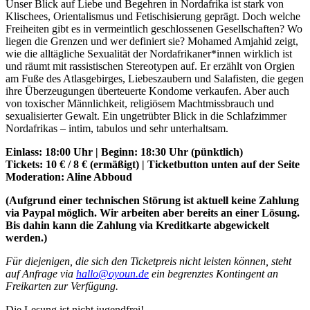
Unser Blick auf Liebe und Begehren in Nordafrika ist stark von
Klischees, Orientalismus und Fetischisierung geprägt. Doch welche
Freiheiten gibt es in vermeintlich geschlossenen Gesellschaften? Wo
liegen die Grenzen und wer definiert sie? Mohamed Amjahid zeigt,
wie die alltägliche Sexualität der Nordafrikaner*innen wirklich ist
und räumt mit rassistischen Stereotypen auf. Er erzählt von Orgien
am Fuße des Atlasgebirges, Liebeszaubern und Salafisten, die gegen
ihre Überzeugungen überteuerte Kondome verkaufen. Aber auch
von toxischer Männlichkeit, religiösem Machtmissbrauch und
sexualisierter Gewalt. Ein ungetrübter Blick in die Schlafzimmer
Nordafrikas – intim, tabulos und sehr unterhaltsam.
Einlass: 18:00 Uhr | Beginn: 18:30 Uhr (pünktlich)
Tickets: 10 € / 8 € (ermäßigt) | Ticketbutton unten auf der Seite
Moderation: Aline Abboud
(Aufgrund einer technischen Störung ist aktuell keine Zahlung
via Paypal möglich. Wir arbeiten aber bereits an einer Lösung.
Bis dahin kann die Zahlung via Kreditkarte abgewickelt
werden.)
Für diejenigen, die sich den Ticketpreis nicht leisten können, steht
auf Anfrage via
hallo@oyoun.de
ein begrenztes Kontingent an
Freikarten zur Verfügung.
Die Lesung ist nicht jugendfrei!