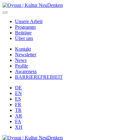
Unsere Arbeit
Programm
Beiträge
Über uns
Kontakt
Newsletter
News
Profile
Awareness
BARRIEREFREIHEIT
DE
EN
ES
FR
TR
AR
FA
XH