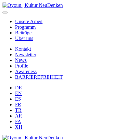
Unsere Arbeit
Programm
Beiträge
Über uns
Kontakt
Newsletter
News
Profile
Awareness
BARRIEREFREIHEIT
DE
EN
ES
FR
TR
AR
FA
XH