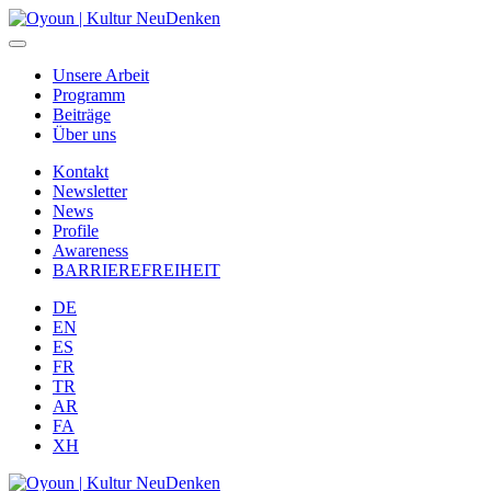
Unsere Arbeit
Programm
Beiträge
Über uns
Kontakt
Newsletter
News
Profile
Awareness
BARRIEREFREIHEIT
DE
EN
ES
FR
TR
AR
FA
XH