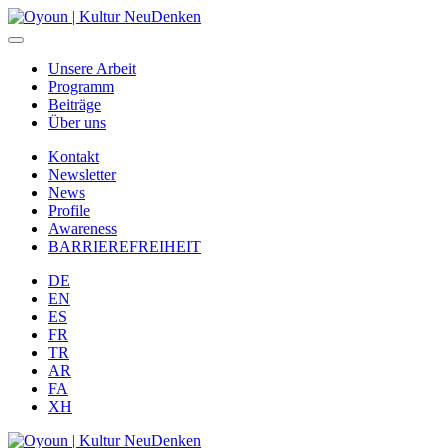
Unsere Arbeit
Programm
Beiträge
Über uns
Kontakt
Newsletter
News
Profile
Awareness
BARRIEREFREIHEIT
DE
EN
ES
FR
TR
AR
FA
XH