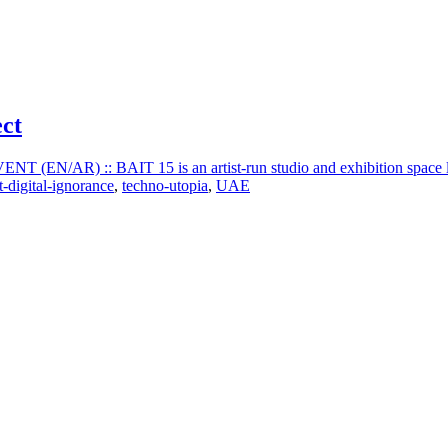
ct
EN/AR) :: BAIT 15 is an artist-run studio and exhibition space loc
t-digital-ignorance
,
techno-utopia
,
UAE