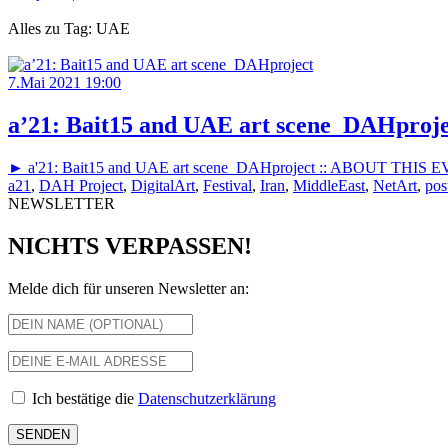
Alles zu Tag: UAE
7.Mai 2021 19:00
a’21: Bait15 and UAE art scene_DAHproje
► a'21: Bait15 and UAE art scene_DAHproject :: ABOUT THIS EVENT (
a21
,
DAH Project
,
DigitalArt
,
Festival
,
Iran
,
MiddleEast
,
NetArt
,
pos
NEWSLETTER
NICHTS VERPASSEN!
Melde dich für unseren Newsletter an:
Ich bestätige die
Datenschutzerklärung