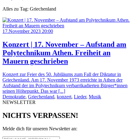
Alles zu Tag: Griechenland
17.November 2023 20:00
Konzert | 17. November – Aufstand am
Polytechnikum Athen. Freiheit an
Mauern geschrieben
Konzert zur Feier des 50. Jubiläums zum Fall der Diktatur in
Griechenland. Am 17. November 1973 erreichte in Athen der
Aufstand der im Polytechnikum verbarrikadierten Bürger*innen
seinen Höhepunkt. Das war [...]
Demokratie
,
Griechenland
,
konzert
,
Lieder
,
Musik
NEWSLETTER
NICHTS VERPASSEN!
Melde dich für unseren Newsletter an: