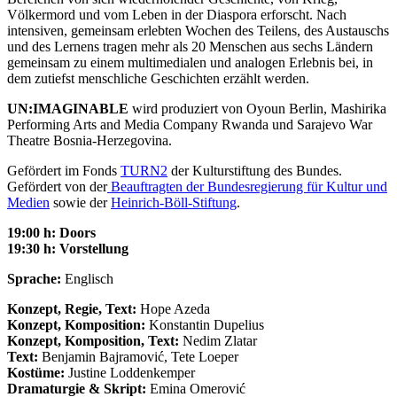
Völkermord und vom Leben in der Diaspora erforscht. Nach
intensiven, gemeinsam erlebten Wochen des Teilens, des Austauschs
und des Lernens tragen mehr als 20 Menschen aus sechs Ländern
gemeinsam zu einem multimedialen und analogen Erlebnis bei, in
dem zutiefst menschliche Geschichten erzählt werden.
UN:IMAGINABLE
wird produziert von Oyoun Berlin, Mashirika
Performing Arts and Media Company Rwanda und Sarajevo War
Theatre Bosnia-Herzegovina.
Gefördert im Fonds
TURN2
der Kulturstiftung des Bundes.
Gefördert von der
Beauftragten der Bundesregierung für Kultur und
Medien
sowie der
Heinrich-Böll-Stiftung
.
19:00 h: Doors
19:30 h: Vorstellung
Sprache:
Englisch
Konzept, Regie, Text:
Hope Azeda
Konzept, Komposition:
Konstantin Dupelius
Konzept, Komposition, Text:
Nedim Zlatar
Text:
Benjamin Bajramović, Tete Loeper
Kostüme:
Justine Loddenkemper
Dramaturgie & Skript:
Emina Omerović