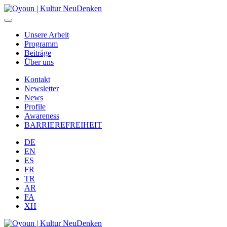
Unsere Arbeit
Programm
Beiträge
Über uns
Kontakt
Newsletter
News
Profile
Awareness
BARRIEREFREIHEIT
DE
EN
ES
FR
TR
AR
FA
XH