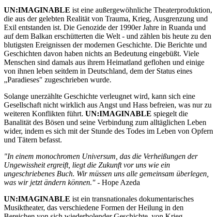
UN:IMAGINABLE
ist eine außergewöhnliche Theaterproduktion,
die aus der gelebten Realität von Trauma, Krieg, Ausgrenzung und
Exil entstanden ist. Die Genozide der 1990er Jahre in Ruanda und
auf dem Balkan erschütterten die Welt - und zählen bis heute zu den
blutigsten Ereignissen der modernen Geschichte. Die Berichte und
Geschichten davon haben nichts an Bedeutung eingebüßt. Viele
Menschen sind damals aus ihrem Heimatland geflohen und einige
von ihnen leben seitdem in Deutschland, dem der Status eines
„Paradieses" zugeschrieben wurde.
Solange unerzählte Geschichte verleugnet wird, kann sich eine
Gesellschaft nicht wirklich aus Angst und Hass befreien, was nur zu
weiteren Konflikten führt.
UN:IMAGINABLE
spiegelt die
Banalität des Bösen und seine Verbindung zum alltäglichen Leben
wider, indem es sich mit der Stunde des Todes im Leben von Opfern
und Tätern befasst.
"In einem monochromen Universum, das die Verheißungen der
Ungewissheit ergreift, liegt die Zukunft vor uns wie ein
ungeschriebenes Buch. Wir müssen uns alle gemeinsam überlegen,
was wir jetzt ändern können."
- Hope Azeda
UN:IMAGINABLE
ist ein transnationales dokumentarisches
Musiktheater, das verschiedene Formen der Heilung in den
Bereichen von sich wiederholender Geschichte, von Krieg,