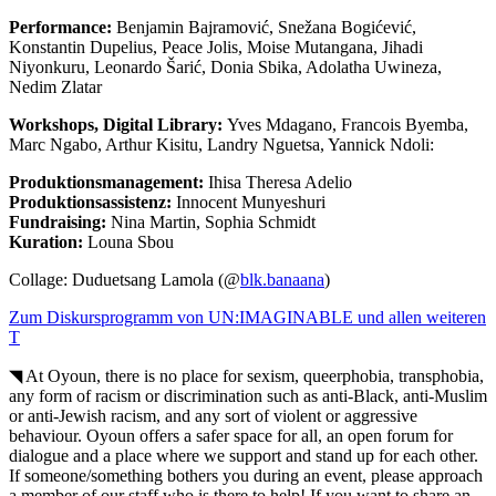
Performance:
Benjamin Bajramović, Snežana Bogićević,
Konstantin Dupelius, Peace Jolis, Moise Mutangana, Jihadi
Niyonkuru, Leonardo Šarić, Donia Sbika, Adolatha Uwineza,
Nedim Zlatar
Workshops, Digital Library:
Yves Mdagano, Francois Byemba,
Marc Ngabo, Arthur Kisitu, Landry Nguetsa, Yannick Ndoli:
Produktionsmanagement:
Ihisa Theresa Adelio
Produktionsassistenz:
Innocent Munyeshuri
Fundraising:
Nina Martin, Sophia Schmidt
Kuration:
Louna Sbou
Collage: Duduetsang Lamola (@
blk.banaana
)
Zum Diskursprogramm von UN:IMAGINABLE und allen weiteren
T
◥ At Oyoun, there is no place for sexism, queerphobia, transphobia,
any form of racism or discrimination such as anti-Black, anti-Muslim
or anti-Jewish racism, and any sort of violent or aggressive
behaviour. Oyoun offers a safer space for all, an open forum for
dialogue and a place where we support and stand up for each other.
If someone/something bothers you during an event, please approach
a member of our staff who is there to help! If you want to share an