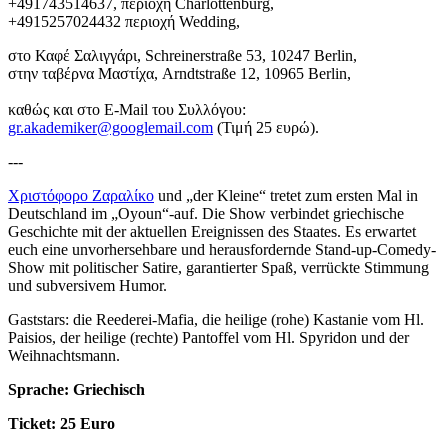
+491743514637, περιοχή Charlottenburg,
+4915257024432 περιοχή Wedding,
στο Καφέ Σαλιγγάρι, Schreinerstraße 53, 10247 Berlin,
στην ταβέρνα Μαστίχα, Arndtstraße 12, 10965 Berlin,
καθώς και στο E-Mail του Συλλόγου:
gr.akademiker@googlemail.com
(Τιμή 25 ευρώ).
---
Χριστόφορο Ζαραλίκο
und „der Kleine“ tretet zum ersten Mal in
Deutschland im „Oyoun“-auf. Die Show verbindet griechische
Geschichte mit der aktuellen Ereignissen des Staates. Es erwartet
euch eine unvorhersehbare und herausfordernde Stand-up-Comedy-
Show mit politischer Satire, garantierter Spaß, verrückte Stimmung
und subversivem Humor.
Gaststars: die Reederei-Mafia, die heilige (rohe) Kastanie vom Hl.
Paisios, der heilige (rechte) Pantoffel vom Hl. Spyridon und der
Weihnachtsmann.
Sprache: Griechisch
Ticket: 25 Euro