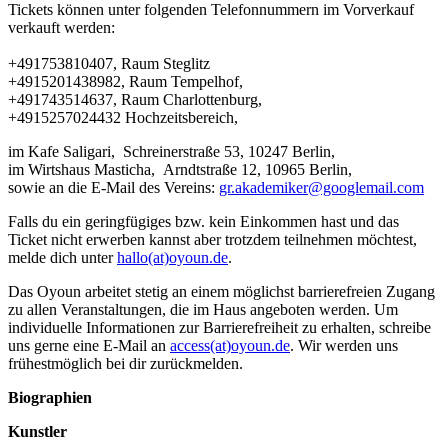
Tickets können unter folgenden Telefonnummern im Vorverkauf
verkauft werden:
+491753810407, Raum Steglitz
+4915201438982, Raum Tempelhof,
+491743514637, Raum Charlottenburg,
+4915257024432 Hochzeitsbereich,
im Kafe Saligari, Schreinerstraße 53, 10247 Berlin,
im Wirtshaus Masticha, Arndtstraße 12, 10965 Berlin,
sowie an die E-Mail des Vereins:
gr.akademiker@googlemail.com
Falls du ein geringfügiges bzw. kein Einkommen hast und das
Ticket nicht erwerben kannst aber trotzdem teilnehmen möchtest,
melde dich unter
hallo(at)oyoun.de
.
Das Oyoun arbeitet stetig an einem möglichst barrierefreien Zugang
zu allen Veranstaltungen, die im Haus angeboten werden. Um
individuelle Informationen zur Barrierefreiheit zu erhalten, schreibe
uns gerne eine E-Mail an
access(at)oyoun.de
. Wir werden uns
frühestmöglich bei dir zurückmelden.
Biographien
Kunstler