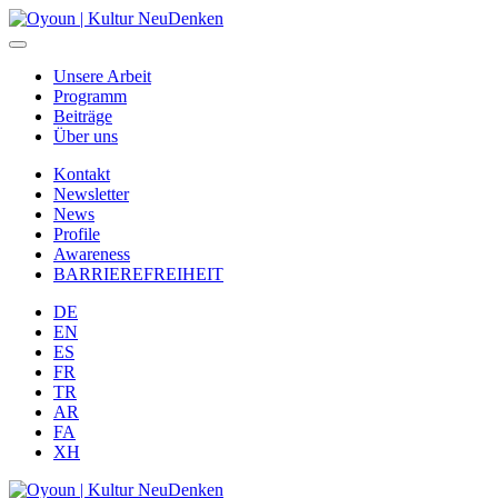
Unsere Arbeit
Programm
Beiträge
Über uns
Kontakt
Newsletter
News
Profile
Awareness
BARRIEREFREIHEIT
DE
EN
ES
FR
TR
AR
FA
XH