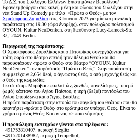
Το Δ.Σ. του Συλλόγου Ελλήνων Επιστημόνων Βερολίνου/
Βρανδεμβούργου σας καλεί, μέλη και φίλους του Συλλόγου στην
νέα Stand Up Comedy με τίτλο «Πρώτα ο Θεός» με τον
Χριστόφορο Ζαραλίκο
στις 3 Ιουνιου 2023 για μία και μοναδική
παράσταση στις 19:30 (ώρα έναρξης), στον πολυχώρο πολιτισμού
OYOUN, Kultur NeuDenken, στη διεύθυνση: Lucy-Lameck-Str.
32,12049 Berlin.
Περιγραφή της παράστασης:
Ο Χριστόφορος Ζαραλίκος και ο Πιτσιρίκος συνεργάζονται για
τρίτη φορά στο θέατρο επειδή ήταν θέλημα Θεού και θα
παρουσιάσουν -πρώτα ο Θεός- στο θέατρο “OYOUN, Kultur
NeuDenken” την παράσταση “Πρώτα ο Θεός”. Στην παράσταση
συμμετέχουν 2,654 θεοί, ο άγνωστος θεός, ο από μηχανής θεός και
ο θεός της κωμωδίας.
Γκεστ σταρ: Μπράβοι εφοπλιστών, ξανθιές πανελίστριες, το ιερό
(ωμό) κάστανο του Αγίου Παΐσιου, η ιερή (δεξιά) παντόφλα του
Αγίου Σπυρίδωνα και ο Άγιος Βασίλης.
Η πρώτη παράσταση στην ιστορία του παγκόσμιου θεάτρου που θα
απαντήσει -πρώτα ο Θεός- στο ερώτημα αν υπάρχει Θεός. Είναι το
χρήμα ο μόνος Θεός; Και αν ναι, σε ποιο νόμισμα;
Η προπώληση εισιτηρίων γίνεται στα τηλέφωνα :
+491753810407, περιοχή Steglitz
+4915201438982, περιοχή Tempelhof,