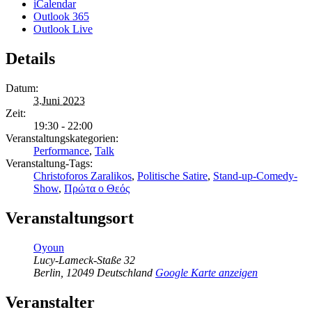
iCalendar
Outlook 365
Outlook Live
Details
Datum:
3.Juni 2023
Zeit:
19:30 - 22:00
Veranstaltungskategorien:
Performance
,
Talk
Veranstaltung-Tags:
Christoforos Zaralikos
,
Politische Satire
,
Stand-up-Comedy-
Show
,
Πρώτα ο Θεός
Veranstaltungsort
Oyoun
Lucy-Lameck-Staße 32
Berlin
,
12049
Deutschland
Google Karte anzeigen
Veranstalter