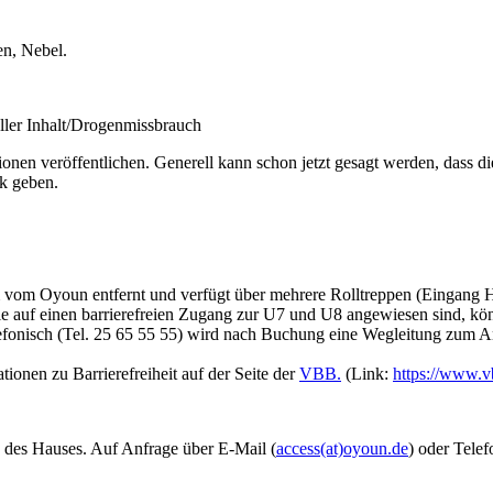
en, Nebel.
eller Inhalt/Drogenmissbrauch
ionen veröffentlichen. Generell kann schon jetzt gesagt werden, dass d
ik geben.
 vom Oyoun entfernt und verfügt über mehrere Rolltreppen (Eingang H
die auf einen barrierefreien Zugang zur U7 und U8 angewiesen sind, k
efonisch (Tel. 25 65 55 55) wird nach Buchung eine Wegleitung zum Ank
ationen zu Barrierefreiheit auf der Seite der
VBB.
(Link:
https://www.vb
ng des Hauses. Auf Anfrage über E-Mail (
access(at)oyoun.de
) oder Telef