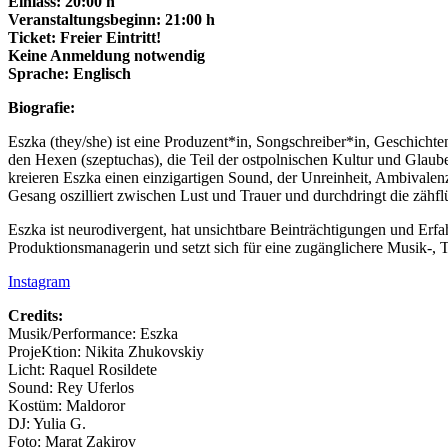
Einlass: 20:00 h
Veranstaltungsbeginn: 21:00 h
Ticket: Freier Eintritt!
Keine Anmeldung notwendig
Sprache: Englisch
Biografie:
Eszka (they/she) ist eine Produzent*in, Songschreiber*in, Geschicht
den Hexen (szeptuchas), die Teil der ostpolnischen Kultur und Glau
kreieren Eszka einen einzigartigen Sound, der Unreinheit, Ambivalenz
Gesang oszilliert zwischen Lust und Trauer und durchdringt die zähfl
Eszka ist neurodivergent, hat unsichtbare Beinträchtigungen und Erfa
Produktionsmanagerin und setzt sich für eine zugänglichere Musik-, T
Instagram
Credits:
Musik/Performance: Eszka
ProjeKtion: Nikita Zhukovskiy
Licht: Raquel Rosildete
Sound: Rey Uferlos
Kostüm: Maldoror
DJ: Yulia G.
Foto: Marat Zakirov