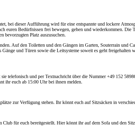
et, bei dieser Aufführung wird für eine entspannte und lockere Atmos
nach euren Bedürfnissen frei bewegen, gehen und wiederkommen. Die T
nen bevorzugten Platz auszusuchen.
tfinden. Auf den Toiletten und den Gängen im Garten, Souterrain und C
 Gänge und Türen sowie die Leitsysteme soweit es geht freigehalten wer
ie telefonisch und per Textnachricht über die Nummer +49 152 5898646
nnt ihr euch ab 15:00 Uhr bei ihnen melden.
plätze zur Verfügung stehen. Ihr könnt euch auf Sitzsäcken in verschi
ub für euch bereitgestellt. Hier könnt ihr auf dem Sofa und den Sitzki