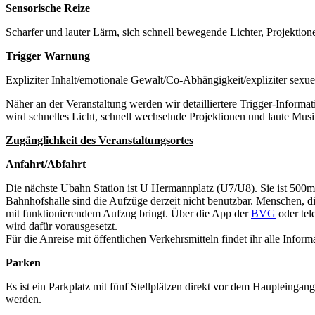
Sensorische Reize
Scharfer und lauter Lärm, sich schnell bewegende Lichter, Projektion
Trigger Warnung
Expliziter Inhalt/emotionale Gewalt/Co-Abhängigkeit/expliziter sexu
Näher an der Veranstaltung werden wir detailliertere Trigger-Informat
wird schnelles Licht, schnell wechselnde Projektionen und laute Mus
Zugänglichkeit des Veranstaltungsortes
Anfahrt/Abfahrt
Die nächste Ubahn Station ist U Hermannplatz (U7/U8). Sie ist 500m
Bahnhofshalle sind die Aufzüge derzeit nicht benutzbar. Menschen, 
mit funktionierendem Aufzug bringt. Über die App der
BVG
oder tel
wird dafür vorausgesetzt.
Für die Anreise mit öffentlichen Verkehrsmitteln findet ihr alle Inform
Parken
Es ist ein Parkplatz mit fünf Stellplätzen direkt vor dem Haupteinga
werden.