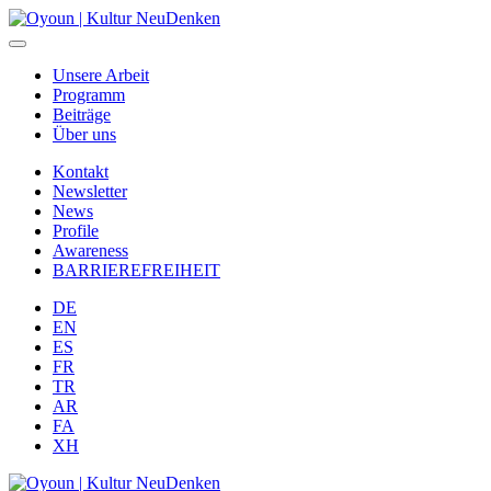
Unsere Arbeit
Programm
Beiträge
Über uns
Kontakt
Newsletter
News
Profile
Awareness
BARRIEREFREIHEIT
DE
EN
ES
FR
TR
AR
FA
XH