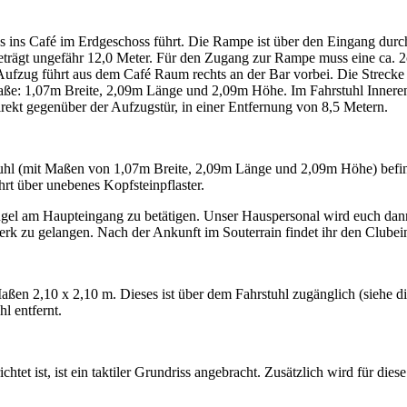
s ins Café im Erdgeschoss führt. Die Rampe ist über den Eingang durc
beträgt ungefähr 12,0 Meter. Für den Zugang zur Rampe muss eine ca.
ufzug führt aus dem Café Raum rechts an der Bar vorbei. Die Strecke
e Maße: 1,07m Breite, 2,09m Länge und 2,09m Höhe. Im Fahrstuhl Inner
irekt gegenüber der Aufzugstür, in einer Entfernung von 8,5 Metern.
stuhl (mit Maßen von 1,07m Breite, 2,09m Länge und 2,09m Höhe) befin
rt über unebenes Kopfsteinpflaster.
ingel am Haupteingang zu betätigen. Unser Hauspersonal wird euch da
rk zu gelangen. Nach der Ankunft im Souterrain findet ihr den Clubein
Maßen 2,10 x 2,10 m. Dieses ist über dem Fahrstuhl zugänglich (siehe
l entfernt.
tet ist, ist ein taktiler Grundriss angebracht. Zusätzlich wird für dies