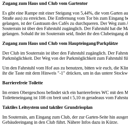
Zugang zum Haus und Club vom Gartentor
Es gibt eine Rampe mit einer Steigung von 5,44%, die vom Garten au
Straße aus) zu erreichen. Die Entfernung vom Tor bis zum Eingang 
gelangen, ist der Gastraum des Cafés zu durchqueren. Der Weg zum A
Souterrain ist über den Fahrstuhl zugänglich. Der Fahrstuhl hat di
gelangen. Sobald ihr im Souterrain seid, findet ihr den Clubeingang d
Zugang zum Haus und Club vom Haupteingang/Parkplätze
Der Club im Souterrain ist über den Fahrstuhl zugänglich. Der Fahr
Parkmöglichkeit. Der Weg von der Parkmöglichkeit zum Fahrstuhl füh
Um den Fahrstuhl vom Hof aus zu benutzen, bitten wir euch, die Kl
ihr die Taste mit dem Hinweis "-1" drücken, um in das untere Stockwe
Barrierefreie Toilette
Im ersten Obergeschoss befindet sich ein barrierefreies WC mit den 
Toiletteneingang ist 108 cm breit und t 5,10 m geradeaus vom Fahrstuh
Taktiles Leitsystem und taktiler Grundrissplan
Im Souterrain, am Eingang zum Club, der zur Garten-Seite hin ausgerich
Gebäudeeingang in den Club führt. Nähere Infos dazu in Kürze.