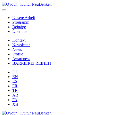
Unsere Arbeit
Programm
Beiträge
Über uns
Kontakt
Newsletter
News
Profile
Awareness
BARRIEREFREIHEIT
DE
EN
ES
FR
TR
AR
FA
XH