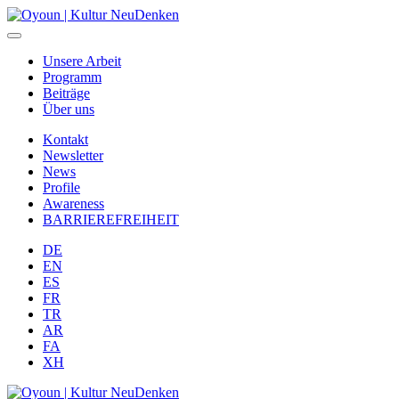
Unsere Arbeit
Programm
Beiträge
Über uns
Kontakt
Newsletter
News
Profile
Awareness
BARRIEREFREIHEIT
DE
EN
ES
FR
TR
AR
FA
XH