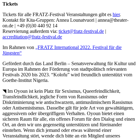
Tickets
Tickets für alle FRATZ-Festival Veranstaltungen gibt es
hier
.
Kontakt für Kita-Gruppen: Annea Lounatvuori | annea@theater-
on.de | +49 (0)30 440 92 14
Reservierung außerdem via:
ticket@fratz-festival.de
|
accreditation@fratz-festival.de
Im Rahmen von
„FRATZ International 2022. Festival für die
Jüngsten“
Gefördert durch das Land Berlin – Senatsverwaltung für Kultur und
Europa im Rahmen der Förderung von stadtpolitisch relevanten
Festivals 2020 bis 2023. “Kolofu” wird freundlich unterstützt vom
Goethe-Institut Nigeria.
◥ Im Oyoun ist kein Platz für Sexismus, Queerfeindlichkeit,
Transfeindlichkeit, jegliche Form von Rassismus oder
Diskriminierung wie antischwarzem, antimuslimischem Rassismus
oder Antisemistismus. Dasselbe gilt für jede Art von gewalttätigem,
aggressivem oder übergriffigem Verhalten. Oyoun bietet einen
sicheren Raum für alle, ein offenes Forum für den Dialog und einen
Ort, an dem wir uns gegenseitig unterstützen und füreinander
einstehen. Wenn dich jemand oder etwas während einer
Veranstaltung stört, wende dich bitte an ein Mitglied unseres