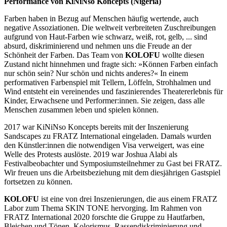
Performance von KiNiNso Koncepts (Nigeria)
Farben haben in Bezug auf Menschen häufig wertende, auch
negative Assoziationen. Die weltweit verbreiteten Zuschreibungen
aufgrund von Haut-Farben wie schwarz, weiß, rot, gelb, ... sind
absurd, diskriminierend und nehmen uns die Freude an der
Schönheit der Farben. Das Team von
KOLOFU
wollte diesen
Zustand nicht hinnehmen und fragte sich: »Können Farben einfach
nur schön sein? Nur schön und nichts anderes?« In einem
performativen Farbenspiel mit Tellern, Löffeln, Strohhalmen und
Wind entsteht ein vereinendes und faszinierendes Theatererlebnis für
Kinder, Erwachsene und Performer:innen. Sie zeigen, dass alle
Menschen zusammen leben und spielen können.
2017 war KiNiNso Koncepts bereits mit der Inszenierung
Sandscapes zu FRATZ International eingeladen. Damals wurden
den Künstler:innen die notwendigen Visa verweigert, was eine
Welle des Protests auslöste. 2019 war Joshua Alabi als
Festivalbeobachter und Symposiumsteilnehmer zu Gast bei FRATZ.
Wir freuen uns die Arbeitsbeziehung mit dem diesjährigen Gastspiel
fortsetzen zu können.
KOLOFU
ist eine von drei Inszenierungen, die aus einem FRATZ
Labor zum Thema SKIN TONE hervorging. Im Rahmen von
FRATZ International 2020 forschte die Gruppe zu Hautfarben,
Bleichen und Tönen, Kolorismus, Rassendiskriminierung und