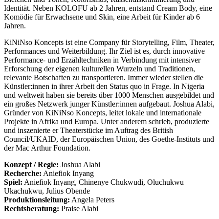
Identität. Neben KOLOFU ab 2 Jahren, entstand Cream Body, eine
Komödie für Erwachsene und Skin, eine Arbeit für Kinder ab 6
Jahren.
KiNiNso Koncepts ist eine Company für Storytelling, Film, Theater,
Performances und Weiterbildung. Ihr Ziel ist es, durch innovative
Performance- und Erzähltechniken in Verbindung mit intensiver
Erforschung der eigenen kulturellen Wurzeln und Traditionen,
relevante Botschaften zu transportieren. Immer wieder stellen die
Künstler:innen in ihrer Arbeit den Status quo in Frage. In Nigeria
und weltweit haben sie bereits über 1000 Menschen ausgebildet und
ein großes Netzwerk junger Künstler:innen aufgebaut. Joshua Alabi,
Gründer von KiNiNso Koncepts, leitet lokale und internationale
Projekte in Afrika und Europa. Unter anderem schrieb, produzierte
und inszenierte er Theaterstücke im Auftrag des British
Council/UKAID, der Europäischen Union, des Goethe-Instituts und
der Mac Arthur Foundation.
Konzept / Regie:
Joshua Alabi
Recherche:
Aniefiok Inyang
Spiel:
Aniefiok Inyang, Chinenye Chukwudi, Oluchukwu
Ukachukwu, Julius Obende
Produktionsleitung:
Angela Peters
Rechtsberatung:
Praise Alabi