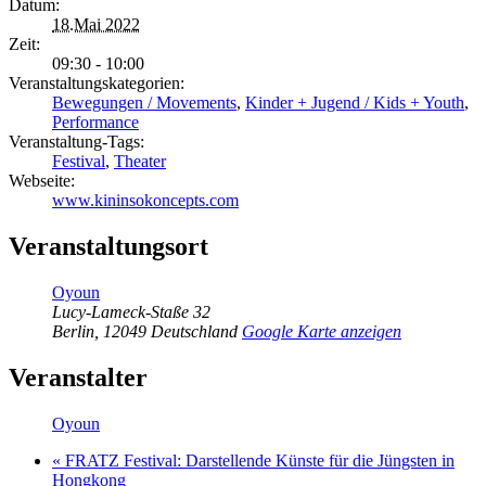
Datum:
18.Mai 2022
Zeit:
09:30 - 10:00
Veranstaltungskategorien:
Bewegungen / Movements
,
Kinder + Jugend / Kids + Youth
,
Performance
Veranstaltung-Tags:
Festival
,
Theater
Webseite:
www.kininsokoncepts.com
Veranstaltungsort
Oyoun
Lucy-Lameck-Staße 32
Berlin
,
12049
Deutschland
Google Karte anzeigen
Veranstalter
Oyoun
«
FRATZ Festival: Darstellende Künste für die Jüngsten in
Hongkong