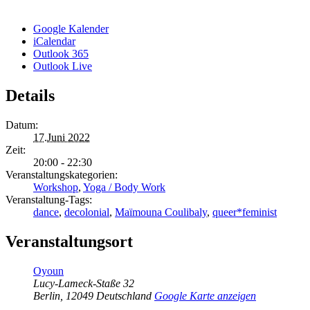
Google Kalender
iCalendar
Outlook 365
Outlook Live
Details
Datum:
17.Juni 2022
Zeit:
20:00 - 22:30
Veranstaltungskategorien:
Workshop
,
Yoga / Body Work
Veranstaltung-Tags:
dance
,
decolonial
,
Maïmouna Coulibaly
,
queer*feminist
Veranstaltungsort
Oyoun
Lucy-Lameck-Staße 32
Berlin
,
12049
Deutschland
Google Karte anzeigen