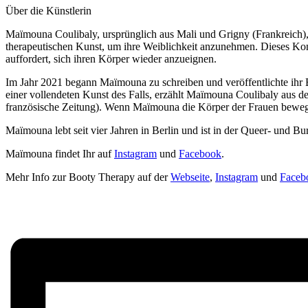
Über die Künstlerin
Maïmouna Coulibaly, ursprünglich aus Mali und Grigny (Frankreich), i
therapeutischen Kunst, um ihre Weiblichkeit anzunehmen. Dieses Kon
auffordert, sich ihren Körper wieder anzueignen.
Im Jahr 2021 begann Maïmouna zu schreiben und veröffentlichte ihr
einer vollendeten Kunst des Falls, erzählt Maïmouna Coulibaly aus d
französische Zeitung). Wenn Maïmouna die Körper der Frauen bewegt, 
Maïmouna lebt seit vier Jahren in Berlin und ist in der Queer- und Bu
Maïmouna findet Ihr auf
Instagram
und
Facebook
.
Mehr Info zur Booty Therapy auf der
Webseite
,
Instagram
und
Faceb