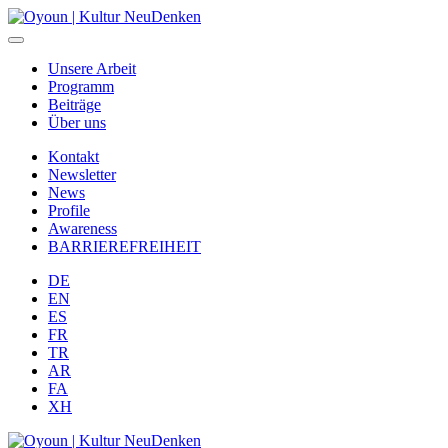
Unsere Arbeit
Programm
Beiträge
Über uns
Kontakt
Newsletter
News
Profile
Awareness
BARRIEREFREIHEIT
DE
EN
ES
FR
TR
AR
FA
XH