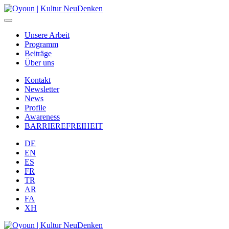
Unsere Arbeit
Programm
Beiträge
Über uns
Kontakt
Newsletter
News
Profile
Awareness
BARRIEREFREIHEIT
DE
EN
ES
FR
TR
AR
FA
XH