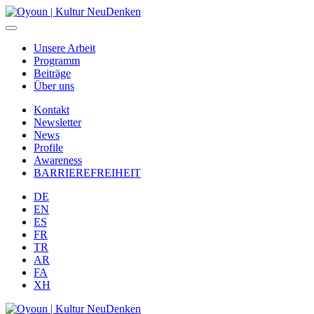
Unsere Arbeit
Programm
Beiträge
Über uns
Kontakt
Newsletter
News
Profile
Awareness
BARRIEREFREIHEIT
DE
EN
ES
FR
TR
AR
FA
XH