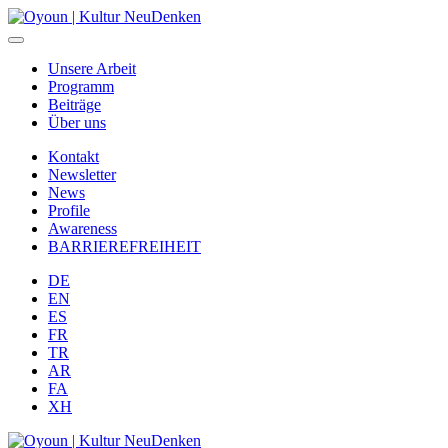
Unsere Arbeit
Programm
Beiträge
Über uns
Kontakt
Newsletter
News
Profile
Awareness
BARRIEREFREIHEIT
DE
EN
ES
FR
TR
AR
FA
XH