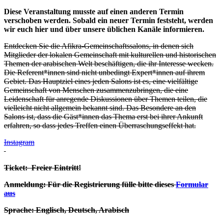
Diese Veranstaltung musste auf einen anderen Termin
verschoben werden. Sobald ein neuer Termin feststeht, werden
wir euch hier und über unsere üblichen Kanäle informieren.
Entdecken Sie die Afikra-Gemeinschaftssalons, in denen sich
Mitglieder der lokalen Gemeinschaft mit kulturellen und historischen
Themen der arabischen Welt beschäftigen, die ihr Interesse wecken.
Die Referent*innen sind nicht unbedingt Expert*innen auf ihrem
Gebiet. Das Hauptziel eines jeden Salons ist es, eine vielfältige
Gemeinschaft von Menschen zusammenzubringen, die eine
Leidenschaft für anregende Diskussionen über Themen teilen, die
vielleicht nicht allgemein bekannt sind. Das Besondere an den
Salons ist, dass die Gäst*innen das Thema erst bei ihrer Ankunft
erfahren, so dass jedes Treffen einen Überraschungseffekt hat.
Instagram
Ticket: Freier Eintritt!
Anmeldung: Für die Registrierung fülle bitte dieses
Formular
aus
Sprache: Englisch, Deutsch, Arabisch