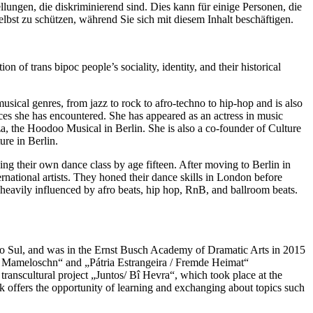
ungen, die diskriminierend sind. Dies kann für einige Personen, die
elbst zu schützen, während Sie sich mit diesem Inhalt beschäftigen.
on of trans bipoc people’s sociality, identity, and their historical
musical genres, from jazz to rock to afro-techno to hip-hop and is also
nces she has encountered. She has appeared as an actress in music
, the Hoodoo Musical in Berlin. She is also a co-founder of Culture
re in Berlin.
ng their own dance class by age fifteen. After moving to Berlin in
tional artists. They honed their dance skills in London before
heavily influenced by afro beats, hip hop, RnB, and ballroom beats.
e do Sul, and was in the Ernst Busch Academy of Dramatic Arts in 2015
Mameloschn“ and „Pátria Estrangeira / Fremde Heimat“
anscultural project „Juntos/ Bî Hevra“, which took place at the
 offers the opportunity of learning and exchanging about topics such