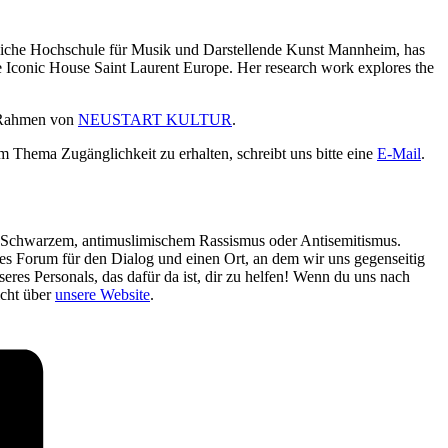
taatliche Hochschule für Musik und Darstellende Kunst Mannheim, has
he Iconic House Saint Laurent Europe. Her research work explores the
m Rahmen von
NEUSTART KULTUR
.
um Thema Zugänglichkeit zu erhalten, schreibt uns bitte eine
E-Mail
.
ti-Schwarzem, antimuslimischem Rassismus oder Antisemitismus.
enes Forum für den Dialog und einen Ort, an dem wir uns gegenseitig
eres Personals, das dafür da ist, dir zu helfen! Wenn du uns nach
icht über
unsere Website
.