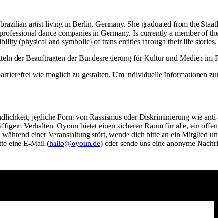
s brazilian artist living in Berlin, Germany. She graduated from the S
d professional dance companies in Germany. Is currently a member of t
bility (physical and symbolic) of trans entities through their life stories.
teln der Beauftragten der Bundesregierung für Kultur und Medien i
barrierefrei wie möglich zu gestalten. Um individuelle Informationen z
eindlichkeit, jegliche Form von Rassismus oder Diskriminierung wie an
riffigem Verhalten. Oyoun bietet einen sicheren Raum für alle, ein off
ährend einer Veranstaltung stört, wende dich bitte an ein Mitglied uns
tte eine E-Mail (
hallo@oyoun.de
) oder sende uns eine anonyme Nachr