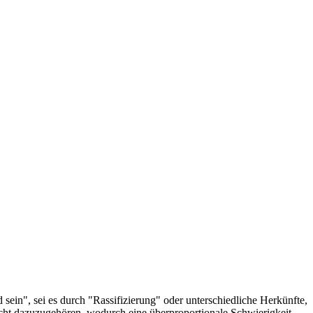
sein", sei es durch "Rassifizierung" oder unterschiedliche Herkünfte,
icht dazuzugehören, wodurch eine überproportionale Schwierigkeit