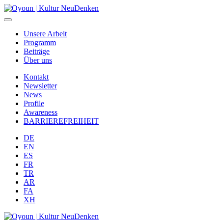
Unsere Arbeit
Programm
Beiträge
Über uns
Kontakt
Newsletter
News
Profile
Awareness
BARRIEREFREIHEIT
DE
EN
ES
FR
TR
AR
FA
XH