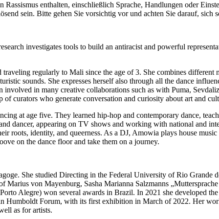
Rassismus enthalten, einschließlich Sprache, Handlungen oder Einstell
ösend sein. Bitte gehen Sie vorsichtig vor und achten Sie darauf, sich s
research investigates tools to build an antiracist and powerful representati
 traveling regularly to Mali since the age of 3. She combines different 
turistic sounds. She expresses herself also through all the dance influe
involved in many creative collaborations such as with Puma, Sevdaliza
f curators who generate conversation and curiosity about art and cultu
ncing at age five. They learned hip-hop and contemporary dance, teachi
 dancer, appearing on TV shows and working with national and interna
eir roots, identity, and queerness. As a DJ, Amowia plays house music 
roove on the dance floor and take them on a journey.
pedagoge. She studied Directing in the Federal University of Rio Grand
“ of Marius von Mayenburg, Sasha Marianna Salzmanns „Muttersprache 
orto Alegre) won several awards in Brazil. In 2021 she developed the tr
 Humboldt Forum, with its first exhibition in March of 2022. Her work
ell as for artists.