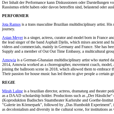
Der Inhalt der Performance kann Diskussionen oder Darstellungen von 
Rassismus erlebt haben oder davon betroffen sind, belastend oder ausl
PERFORMER
Jota Ramos
is a trans masculine Brazilian multidisciplinary artist. His 
journey.
Astan Meyer
is a singer, actress, curator and model born in France and
the lead singer of the band Asphalt Djelis, which mixes ancient and fu
videos and commercials, mainly in Germany and France. She has been 
Supply and a member of Out Out Time Embassy, a multicultural group o
Amowia
is a German-Ghanaian multidisciplinary artist who started da
2014, Amowia worked as a choreographer, movement coach, model, and
joining the ballroom scene in 2018, which allowed them to embrace th
Their passion for house music has led them to give people a certain g
REGIE
Mirah Laline
is a brazilian director, actress, dramaturg and theater 
as a DAAD scholarship holder. Productions such as „Der Hässliche
(Koproduktion Badisches Staatstheater Karlsruhe and Goethe-Institut P
"Galerie im Körnerpark", followed by „Das Humboldt Experiment”, in
as decolonialism and diversity in the cultural scene, for institutions as w