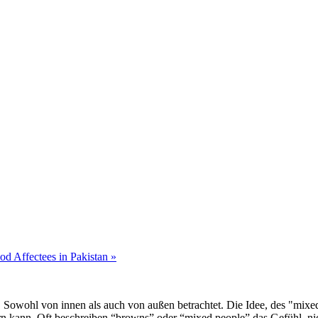
ood Affectees in Pakistan
»
 Sowohl von innen als auch von außen betrachtet. Die Idee, des "mixed 
ern kann. Oft beschreiben “browns” oder “mixed people” das Gefühl, n