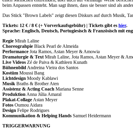
beim Anpassen entsteht. Man sagt ihnen, dass sie besser sind als ander
Das Stück "Brown Labels" zeigt diesen Diskurs auf durch Musik, Ta
Tickets: 12 € / 8 € (+ Vorverkaufsgebühr) | Tickets gibt es
hier
.
Sprache: Englisch, Deutsch, Portugiesisch & Französisch mit eng
Regie
Mirah Laline
Choreograhpie
Black Pearl de Almeida
Performance
Jota Ramos, Astan Meyer & Amowia
Dramaturgie & Text
Mirah Laline, Jota Ramos, Astan Meyer & A
Live Videos
Zé de Paiva & Kathleen Kunath
Bühnenbild
Andreina Vieira dos Santos
Kostüm
Moussi Bang
Lichtdesign
Moody Kablawi
Musik
Braths & Brother Aten
Assistenz & Acting Coach
Mariana Senne
Produktion
Anna Júlia Amaral
Plakat-Collage
Astan Meyer
Fotos
Oumou Aidara
Design
Felipe Rodrigues
Kommunikation & Helping Hands
Samuel Heidermann
TRIGGERWARNUNG