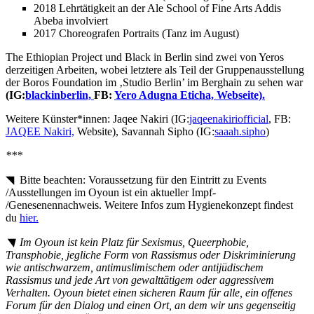
2018 Lehrtätigkeit an der Ale School of Fine Arts Addis
Abeba involviert
2017 Choreografen Portraits (Tanz im August)
The Ethiopian Project und Black in Berlin sind zwei von Yeros
derzeitigen Arbeiten, wobei letztere als Teil der Gruppenausstellung
der Boros Foundation im ‚Studio Berlin’ im Berghain zu sehen war
(IG:
blackinberlin,
FB:
Yero Adugna Eticha,
Webseite).
Weitere Künster*innen: Jaqee Nakiri (IG:
jaqeenakiriofficial
, FB:
JAQEE Nakiri,
Website), Savannah Sipho (IG:
saaah.sipho
)
***
◥ Bitte beachten: Voraussetzung für den Eintritt zu Events
/Ausstellungen im Oyoun ist ein aktueller Impf-
/Genesenennachweis. Weitere Infos zum Hygienekonzept findest
du
hier.
◥ Im Oyoun ist kein Platz für Sexismus, Queerphobie,
Transphobie, jegliche Form von Rassismus oder Diskriminierung
wie antischwarzem, antimuslimischem oder antijüdischem
Rassismus und jede Art von gewalttätigem oder aggressivem
Verhalten. Oyoun bietet einen sicheren Raum für alle, ein offenes
Forum für den Dialog und einen Ort, an dem wir uns gegenseitig