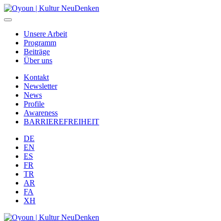
Unsere Arbeit
Programm
Beiträge
Über uns
Kontakt
Newsletter
News
Profile
Awareness
BARRIEREFREIHEIT
DE
EN
ES
FR
TR
AR
FA
XH