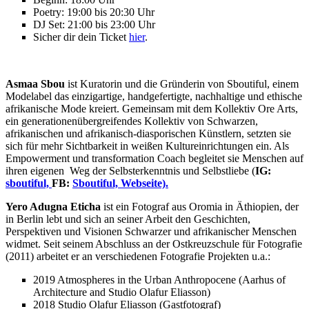
Poetry: 19:00 bis 20:30 Uhr
DJ Set: 21:00 bis 23:00 Uhr
Sicher dir dein Ticket
hier
.
Asmaa Sbou
ist Kuratorin und die Gründerin von Sboutiful, einem
Modelabel das einzigartige, handgefertigte, nachhaltige und ethische
afrikanische Mode kreiert. Gemeinsam mit dem Kollektiv Ore Arts,
ein generationenübergreifendes Kollektiv von Schwarzen,
afrikanischen und afrikanisch-diasporischen Künstlern, setzten sie
sich für mehr Sichtbarkeit in weißen Kultureinrichtungen ein. Als
Empowerment und transformation Coach begleitet sie Menschen auf
ihren eigenen Weg der Selbsterkenntnis und Selbstliebe (
IG:
sboutiful,
FB:
Sboutiful,
Webseite).
Yero Adugna Eticha
ist ein Fotograf aus Oromia in Äthiopien, der
in Berlin lebt und sich an seiner Arbeit den Geschichten,
Perspektiven und Visionen Schwarzer und afrikanischer Menschen
widmet. Seit seinem Abschluss an der Ostkreuzschule für Fotografie
(2011) arbeitet er an verschiedenen Fotografie Projekten u.a.:
2019 Atmospheres in the Urban Anthropocene (Aarhus of
Architecture and Studio Olafur Eliasson)
2018 Studio Olafur Eliasson (Gastfotograf)