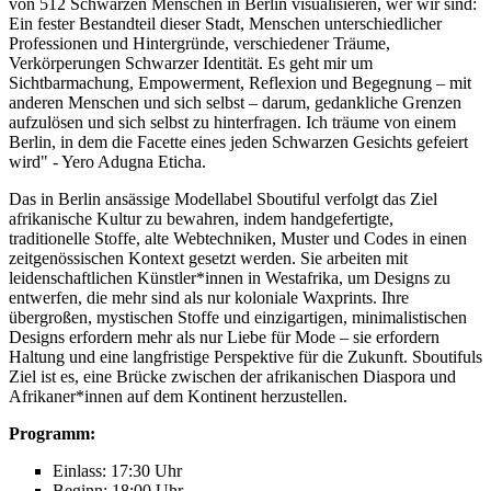
von 512 Schwarzen Menschen in Berlin visualisieren, wer wir sind:
Ein fester Bestandteil dieser Stadt, Menschen unterschiedlicher
Professionen und Hintergründe, verschiedener Träume,
Verkörperungen Schwarzer Identität. Es geht mir um
Sichtbarmachung, Empowerment, Reflexion und Begegnung – mit
anderen Menschen und sich selbst – darum, gedankliche Grenzen
aufzulösen und sich selbst zu hinterfragen. Ich träume von einem
Berlin, in dem die Facette eines jeden Schwarzen Gesichts gefeiert
wird" - Yero Adugna Eticha.
Das in Berlin ansässige Modellabel Sboutiful verfolgt das Ziel
afrikanische Kultur zu bewahren, indem handgefertigte,
traditionelle Stoffe, alte Webtechniken, Muster und Codes in einen
zeitgenössischen Kontext gesetzt werden. Sie arbeiten mit
leidenschaftlichen Künstler*innen in Westafrika, um Designs zu
entwerfen, die mehr sind als nur koloniale Waxprints. Ihre
übergroßen, mystischen Stoffe und einzigartigen, minimalistischen
Designs erfordern mehr als nur Liebe für Mode – sie erfordern
Haltung und eine langfristige Perspektive für die Zukunft. Sboutifuls
Ziel ist es, eine Brücke zwischen der afrikanischen Diaspora und
Afrikaner*innen auf dem Kontinent herzustellen.
Programm:
Einlass: 17:30 Uhr
Beginn: 18:00 Uhr